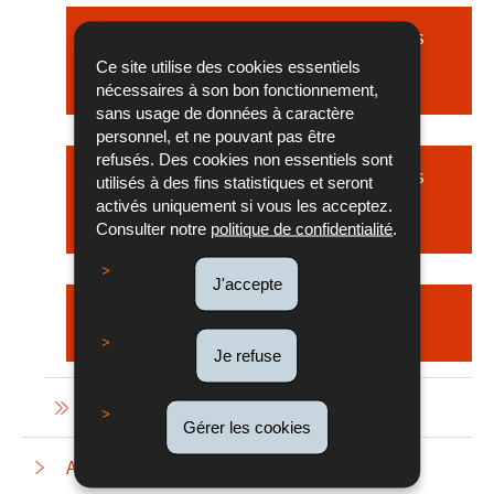
Projets avec opérateurs luxembourgeois
(Periode 2014 - 2020)
Ce site utilise des cookies essentiels
nécessaires à son bon fonctionnement,
sans usage de données à caractère
personnel, et ne pouvant pas être
refusés. Des cookies non essentiels sont
Projets avec opérateurs luxembourgeois
utilisés à des fins statistiques et seront
(Periodes avant 2014)
activés uniquement si vous les acceptez.
Consulter notre
politique de confidentialité
.
J'accepte
Projets réalisés par le DATer
Je refuse
Groupes de travail sur les FSIE
Gérer les cookies
Affaires internationales