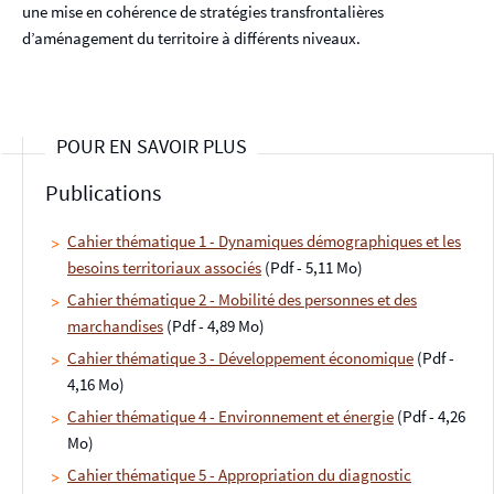
une mise en cohérence de stratégies transfrontalières
d’aménagement du territoire à différents niveaux.
POUR EN SAVOIR PLUS
Publications
Cahier thématique 1 - Dynamiques démographiques et les
besoins territoriaux associés
(Pdf - 5,11 Mo)
Cahier thématique 2 - Mobilité des personnes et des
marchandises
(Pdf - 4,89 Mo)
Cahier thématique 3 - Développement économique
(Pdf -
4,16 Mo)
Cahier thématique 4 - Environnement et énergie
(Pdf - 4,26
Mo)
Cahier thématique 5 - Appropriation du diagnostic