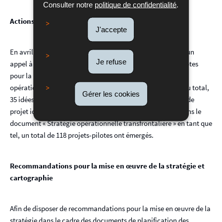
Consulter notre
politique de confidentialité
.
Actions pilotes prioritaires
J'accepte
En avril 2020, en parallèle à la finalisation de la stratégie, un
Je refuse
appel à projets a été lancé afin de recueillir des projets pilotes
pour la mise en œuvre du document « Une stratégie
opérationnelle transfrontalière pour la Grande Région ». Au total,
Gérer les cookies
35 idées de projets ont été déposées. En ajoutant les idées de
projet identifiés par le consortium Destrée/dfi et reprise dans le
document « Stratégie opérationnelle transfrontalière » en tant que
tel, un total de 118 projets-pilotes ont émergés.
Recommandations pour la mise en œuvre de la stratégie et
cartographie
Afin de disposer de recommandations pour la mise en œuvre de la
stratégie dans le cadre des documents de planification des