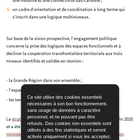
une mobilité et une connectivité bas-carbone ;
un cadre d’orientation et de coordination à long terme qui
s’inscrit dans une logique multiniveaux.
Sur base de la vision prospective, l’engagement politique
concerne la prise des logiques des espaces fonctionnels et à
décliner la coopération transfrontalière territoriale aux trois
niveaux identifiés et validés en réunion :
- la Grande Région dans son ensemble ;
- l’espace métropolitain central autour du Luxembourg ;
Ce site utilise des cookies essentiels
- les territoires transfrontaliers de proximité ;
nécessaires à son bon fonctionnement,
sans usage de données à caractère
personnel, et ne pouvant pas être
La
stratégie opérationnelle transfrontalière
a été finalisée fin 2020
refusés. Des cookies non essentiels sont
e
et a été validée le 12 janvier 2021 lors de la
VII
réunion
utilisés à des fins statistiques et seront
ministérielle Aménagement du territoire de la Grande Région
.
activés uniquement si vous les acceptez.