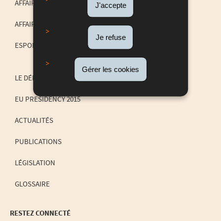
NAVIGATION
AFFAIRES TRANSFRONTALIÈRES
J'accepte
AFFAIRES INTERNATIONALES ET INTERREG
Je refuse
ESPON PROGRAMME
Gérer les cookies
LE DÉPARTEMENT
EU PRESIDENCY 2015
ACTUALITÉS
PUBLICATIONS
LÉGISLATION
GLOSSAIRE
RESTEZ CONNECTÉ