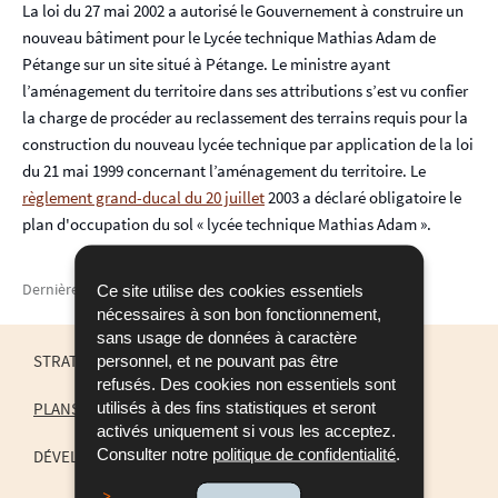
La loi du 27 mai 2002 a autorisé le Gouvernement à construire un
p
nouveau bâtiment pour le Lycée technique Mathias Adam de
a
Pétange sur un site situé à Pétange. Le ministre ayant
l
l’aménagement du territoire dans ses attributions s’est vu confier
la charge de procéder au reclassement des terrains requis pour la
construction du nouveau lycée technique par application de la loi
du 21 mai 1999 concernant l’aménagement du territoire. Le
règlement grand-ducal du 20 juillet
2003 a déclaré obligatoire le
plan d'occupation du sol « lycée technique Mathias Adam ».
Dernière mise à jour
09/07/2019
Ce site utilise des cookies essentiels
nécessaires à son bon fonctionnement,
sans usage de données à caractère
personnel, et ne pouvant pas être
STRATÉGIES TERRITORIALES
refusés. Des cookies non essentiels sont
utilisés à des fins statistiques et seront
PLANS À CARACTÈRE RÉGLEMENTAIRE
MENU
activés uniquement si vous les acceptez.
Consulter notre
politique de confidentialité
.
DE
DÉVELOPPEMENT RÉGIONAL ET ESPACES D'ACTION