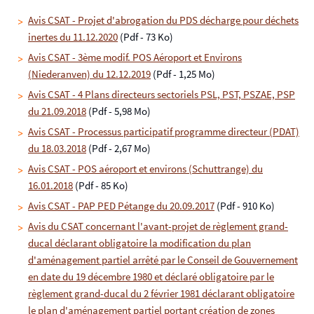
Avis CSAT - Projet d'abrogation du PDS décharge pour déchets
inertes du 11.12.2020
(Pdf - 73 Ko)
Avis CSAT - 3ème modif. POS Aéroport et Environs
(Niederanven) du 12.12.2019
(Pdf - 1,25 Mo)
Avis CSAT - 4 Plans directeurs sectoriels PSL, PST, PSZAE, PSP
du 21.09.2018
(Pdf - 5,98 Mo)
Avis CSAT - Processus participatif programme directeur (PDAT)
du 18.03.2018
(Pdf - 2,67 Mo)
Avis CSAT - POS aéroport et environs (Schuttrange) du
16.01.2018
(Pdf - 85 Ko)
Avis CSAT - PAP PED Pétange du 20.09.2017
(Pdf - 910 Ko)
Avis du CSAT concernant l'avant-projet de règlement grand-
ducal déclarant obligatoire la modification du plan
d'aménagement partiel arrêté par le Conseil de Gouvernement
en date du 19 décembre 1980 et déclaré obligatoire par le
règlement grand-ducal du 2 février 1981 déclarant obligatoire
le plan d'aménagement partiel portant création de zones