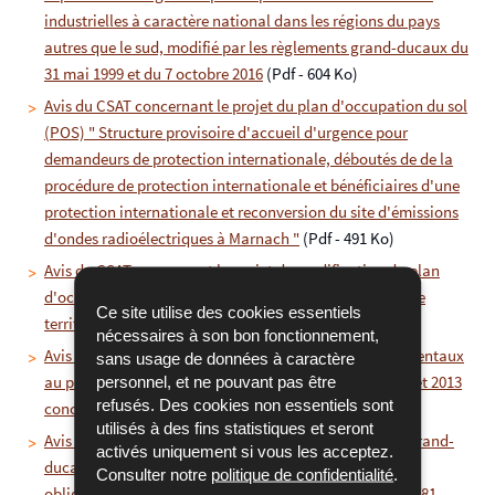
industrielles à caractère national dans les régions du pays
autres que le sud, modifié par les règlements grand-ducaux du
31 mai 1999 et du 7 octobre 2016
(Pdf - 604 Ko)
Avis du CSAT concernant le projet du plan d'occupation du sol
(POS) " Structure provisoire d'accueil d'urgence pour
demandeurs de protection internationale, déboutés de de la
procédure de protection internationale et bénéficiaires d'une
protection internationale et reconversion du site d'émissions
d'ondes radioélectriques à Marnach "
(Pdf - 491 Ko)
Avis du CSAT concernant le projet de modification du plan
d'occupation du sol (POS) " Aéroport et environs " sur le
Ce site utilise des cookies essentiels
territoire de la Ville de Luxembourg
(Pdf - 462 Ko)
nécessaires à son bon fonctionnement,
Avis du CSAT concernant les amendements gouvernementaux
sans usage de données à caractère
au projet de loi numéro 6694 modifiant le loi du 30 juillet 2013
personnel, et ne pouvant pas être
refusés. Des cookies non essentiels sont
concernant l'aménagement du territoire
(Pdf - 509 Ko)
utilisés à des fins statistiques et seront
Avis du CSAT concernant l'avant-projet de règlement grand-
activés uniquement si vous les acceptez.
ducal modifiant le plan d’aménagement partiel déclaré
Consulter notre
politique de confidentialité
.
obligatoire par le règlement grand-ducal du 2 février 1981