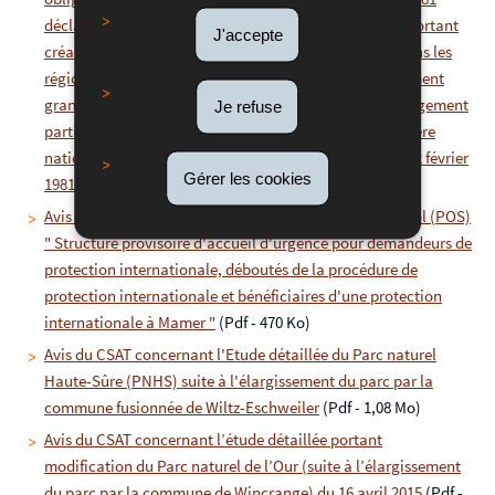
déclarant obligatoire le plan d’aménagement partiel portant
J'accepte
création de zones industrielles à caractère national dans les
régions du pays autres que le sud, modifié par le règlement
grand-ducal du 31 mai 1999 modifiant le plan d’aménagement
Je refuse
partiel portant création de zones industrielles à caractère
national dans les régions du pays autres que le sud du 2 février
Gérer les cookies
1981
(Pdf - 477 Ko)
Avis du CSAT concernant les 4 plans d'occupation du sol (POS)
" Structure provisoire d'accueil d'urgence pour demandeurs de
protection internationale, déboutés de la procédure de
protection internationale et bénéficiaires d'une protection
internationale à Mamer "
(Pdf - 470 Ko)
Avis du CSAT concernant l'Etude détaillée du Parc naturel
Haute-Sûre (PNHS) suite à l'élargissement du parc par la
commune fusionnée de Wiltz-Eschweiler
(Pdf - 1,08 Mo)
Avis du CSAT concernant l’étude détaillée portant
modification du Parc naturel de l’Our (suite à l’élargissement
du parc par la commune de Wincrange) du 16 avril 2015
(Pdf -