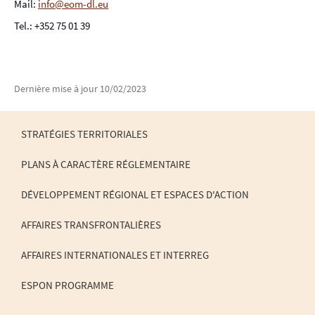
Mail:
info@eom-dl.eu
Tel.: +352 75 01 39
Dernière mise à jour
10/02/2023
STRATÉGIES TERRITORIALES
PLANS À CARACTÈRE RÉGLEMENTAIRE
MENU
DE
DÉVELOPPEMENT RÉGIONAL ET ESPACES D'ACTION
NAVIGATION
AFFAIRES TRANSFRONTALIÈRES
AFFAIRES INTERNATIONALES ET INTERREG
ESPON PROGRAMME