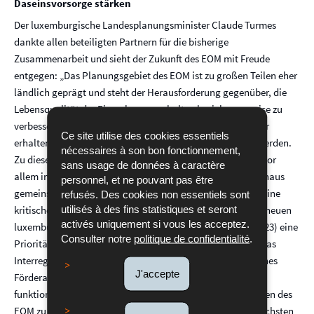
Daseinsvorsorge stärken
Der luxemburgische Landesplanungsminister Claude Turmes
dankte allen beteiligten Partnern für die bisherige
Zusammenarbeit und sieht der Zukunft des EOM mit Freude
entgegen: „Das Planungsgebiet des EOM ist zu großen Teilen eher
ländlich geprägt und steht der Herausforderung gegenüber, die
Lebensqualität der Einwohner zu erhalten beziehungsweise zu
verbessern. Hierfür muss der ländliche Charakter der Dörfer
Ce site utilise des cookies essentiels
erhalten, aber gleichzeitig die Daseinsvorsorge gestärkt werden.
nécessaires à son bon fonctionnement,
Zu diesem Zweck müssen wir neue Wege beschreiten und vor
sans usage de données à caractère
allem in den Grenzräumen über die staatlichen Grenzen hinaus
personnel, et ne pouvant pas être
gemeinsam planen, um unsere gemeinsamen Ziele sowie eine
refusés. Des cookies non essentiels sont
utilisés à des fins statistiques et seront
kritische Masse zu erreichen. Deshalb legt der Entwurf des neuen
activés uniquement si vous les acceptez.
luxemburgischen Raumentwicklungsprogramms (PDAT2023) eine
Consulter notre
politique de confidentialité
.
Priorität auf die grenzüberschreitende Zusammenarbeit. Das
Interreg-Programm der Großregion bietet hierfür dank seines
J'accepte
Förderangebots für grenzüberschreitende Strategien für
funktionale Räume eine neue Gelegenheit, die es im Rahmen des
EOM zu nutzen gilt. Inhaltlich wird sich das EOM in den nächsten