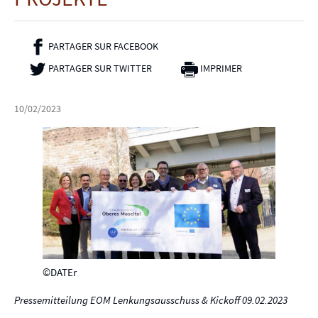
p
a
PARTAGER SUR FACEBOOK
- NOUVELLE FENÊTRE
l
PARTAGER SUR TWITTER
- NOUVELLE FENÊTRE
IMPRIMER
10/02/2023
©DATEr
Pressemitteilung EOM Lenkungsausschuss & Kickoff 09.02.2023