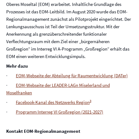
Oberes Moseltal (EOM) erarbeitet. Inhaltliche Grundlage des
Prozesses ist das EOM-Leitbild. Im August 2020 wurde das EOM-
Regionalmanagement zunächst als Pilotprojekt eingerichtet. Der
Lenkungsausschuss ist Teil der Umsetzungsstruktur. Mit der
Anerkennung als grenzüberschreitender funktionaler
Verflechtungsraum mit dem Ziel einer „bürgernäheren
Großregion“ im Interreg VI A-Programm „Großregion“ erhält das
EOM einen weiteren Entwicklungsimpuls.
Mehr dazu
·
EOM-Webseite der Abteilung für Raumentwicklung (DATer)
·
EOM-Webseite der LEADER-LAGn Miselerland und
Moselfranken
3
·
Facebook-Kanal des Netzwerks Region
·
Programm Interreg VI Großregion (2021-2027)
Kontakt EOM-Regionalmanagement