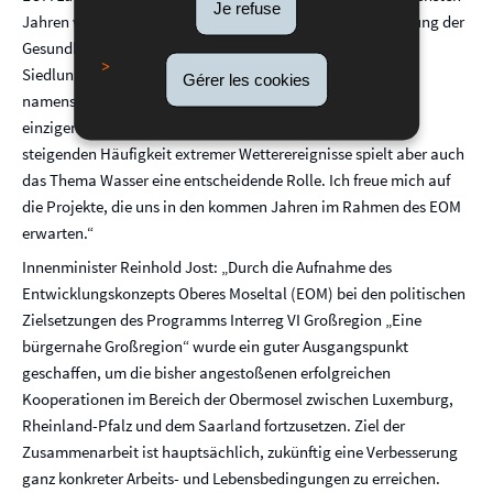
Je refuse
Jahren vor allem auf die grenzüberschreitende Koordinierung der
Gesundheitsversorgung, Mobilität (v. a. ÖPNV) und
Siedlungsentwicklung konzentrieren. Aufgrund der
Gérer les cookies
namensgebenden Mosel, der Luxemburg in Mertert seinen
einzigen Umschlagshafen verdankt, und angesichts der
steigenden Häufigkeit extremer Wetterereignisse spielt aber auch
das Thema Wasser eine entscheidende Rolle. Ich freue mich auf
die Projekte, die uns in den kommen Jahren im Rahmen des EOM
erwarten.“
Innenminister Reinhold Jost: „Durch die Aufnahme des
Entwicklungskonzepts Oberes Moseltal (EOM) bei den politischen
Zielsetzungen des Programms Interreg VI Großregion „Eine
bürgernahe Großregion“ wurde ein guter Ausgangspunkt
geschaffen, um die bisher angestoßenen erfolgreichen
Kooperationen im Bereich der Obermosel zwischen Luxemburg,
Rheinland-Pfalz und dem Saarland fortzusetzen. Ziel der
Zusammenarbeit ist hauptsächlich, zukünftig eine Verbesserung
ganz konkreter Arbeits- und Lebensbedingungen zu erreichen.