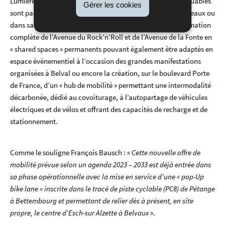
Lumières au cœur du site. D’autres initiatives, plus remarquables
Gérer les cookies
sont par ailleurs planifiées sur la Terrasse des Hauts-Fourneaux ou
dans sa proximité immédiate avec notamment la transformation
complète de l’Avenue du Rock’n’Roll et de l’Avenue de la Fonte en
« shared spaces » permanents pouvant également être adaptés en
espace évènementiel à l’occasion des grandes manifestations
organisées à Belval ou encore la création, sur le boulevard Porte
de France, d’un « hub de mobilité » permettant une intermodalité
décarbonée, dédié au covoiturage, à l’autopartage de véhicules
électriques et de vélos et offrant des capacités de recharge et de
stationnement.
Comme le souligne François Bausch : «
Cette nouvelle offre de
mobilité prévue selon un agenda 2023 – 2033 est déjà entrée dans
sa phase opérationnelle avec la mise en service d’une « pop-Up
bike lane » inscrite dans le tracé de piste cyclable (PC8) de Pétange
à Bettembourg et permettant de relier dès à présent, en site
propre, le centre d’Esch-sur Alzette à Belvaux
».