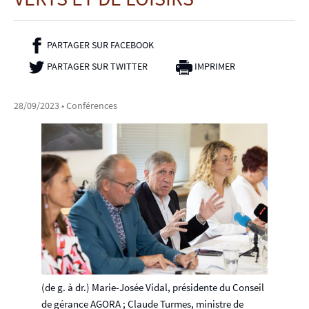
p
a
PARTAGER SUR FACEBOOK
- NOUVELLE FENÊTRE
l
PARTAGER SUR TWITTER
- NOUVELLE FENÊTRE
IMPRIMER
28/09/2023
• Conférences
(de g. à dr.) Marie-Josée Vidal, présidente du Conseil
de gérance AGORA ; Claude Turmes, ministre de