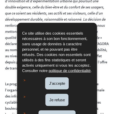
d’innovation et d’expérimentation urbaine qui poursuit une
double exigence, celle du bien-être et du confort de ses usagers,
que ce soient ses résidents, ses actifs et ses visiteurs, celle d’un
développement durable, raisonnable et raisonné. La décision de
renforcer l’offre de mobilité répond à ces deux exigences et nous
mettons tout en œuvre pour l’accueillir afin de rehausser la
Ce site utilise des cookies essentiels
qualité de vie sur cet espace de vies privée et professionnelle
»
nécessaires à son bon fonctionnement,
déclare Claude Turmes dont le ministère assure la tutelle d’AGORA
sans usage de données à caractère
personnel, et ne pouvant pas être
au nom de l’État. Associé à l’ensemble des acteurs de la mobilité,
refusés. Des cookies non essentiels sont
au niveau national, régional et local, AGORA travaille en effet
utilisés à des fins statistiques et seront
depuis plusieurs années à l’amélioration du dispositif et de l’offre
activés uniquement si vous les acceptez.
de transport sur le site de Belval.
Consulter notre
politique de confidentialité
.
J'accepte
Le programme porte ainsi sur une révision en profondeur de
l’organisation des voiries afin de permettre l’insertion optimale
des infrastructures techniques dédiées (tram, CHNS, pistes
Je refuse
cyclables, plateaux piétonniers) plus particulièrement sur les
boulevards Porte de France, de la Recherche, du Jazz et des