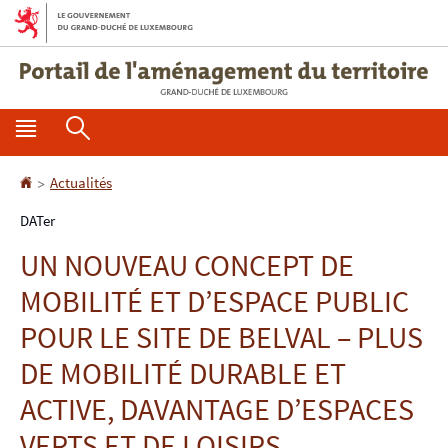
A
A
l
l
l
l
e
e
r
r
M
R
à
a
l
u
e
e
a
c
A
>
Actualités
n
c
n
o
c
DATer
a
n
u
h
c
v
t
u
UN NOUVEAU CONCEPT DE
p
e
i
e
e
MOBILITÉ ET D’ESPACE PUBLIC
r
r
g
n
i
a
u
l
i
c
POUR LE SITE DE BELVAL – PLUS
t
n
h
DE MOBILITÉ DURABLE ET
i
c
e
o
ACTIVE, DAVANTAGE D’ESPACES
n
i
r
VERTS ET DE LOISIRS