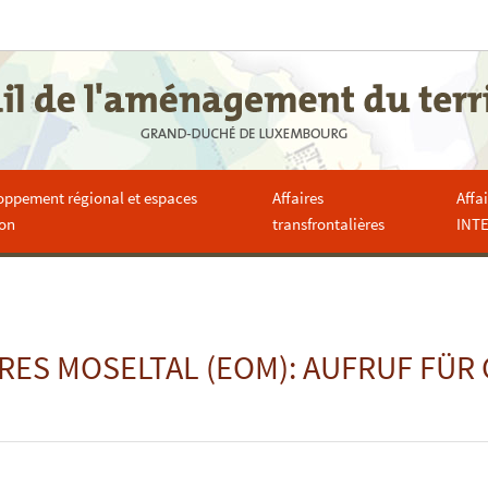
oppement régional et espaces
Affaires
Affa
ion
transfrontalières
INT
ES MOSELTAL (EOM): AUFRUF FÜR