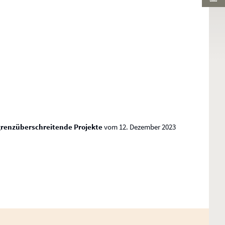
e
r
 grenzüberschreitende Projekte
vom 12. Dezember 2023