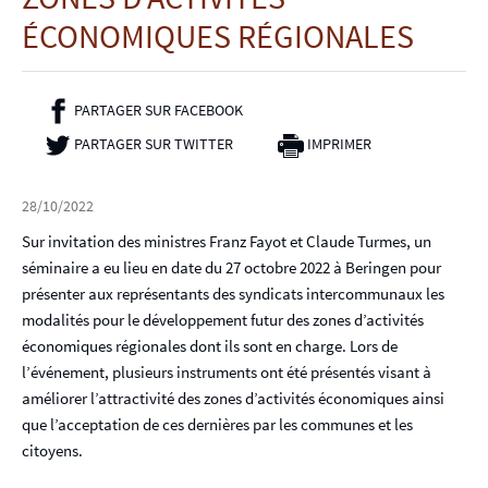
p
ÉCONOMIQUES RÉGIONALES
a
l
PARTAGER SUR FACEBOOK
- NOUVELLE FENÊTRE
PARTAGER SUR TWITTER
- NOUVELLE FENÊTRE
IMPRIMER
28/10/2022
Sur invitation des ministres Franz Fayot et Claude Turmes, un
séminaire a eu lieu en date du 27 octobre 2022 à Beringen pour
présenter aux représentants des syndicats intercommunaux les
modalités pour le développement futur des zones d’activités
économiques régionales dont ils sont en charge. Lors de
l’événement, plusieurs instruments ont été présentés visant à
améliorer l’attractivité des zones d’activités économiques ainsi
que l’acceptation de ces dernières par les communes et les
citoyens.