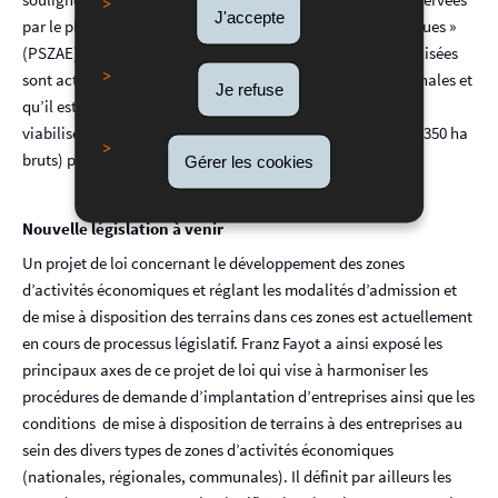
J'accepte
par le plan directeur sectoriel « zones d’activités économiques »
(PSZAE). Il constate que seulement 25 ha en surfaces viabilisées
sont actuellement encore disponibles dans les zones régionales et
Je refuse
qu’il est d’autant plus urgent d’acquérir, de planifier et de
viabiliser un maximum des surfaces prévues par le PSZAE (350 ha
bruts) pour les zones d’activités économiques régionales.
Gérer les cookies
Nouvelle législation à venir
Un projet de loi concernant le développement des zones
d’activités économiques et réglant les modalités d’admission et
de mise à disposition des terrains dans ces zones est actuellement
en cours de processus législatif. Franz Fayot a ainsi exposé les
principaux axes de ce projet de loi qui vise à harmoniser les
procédures de demande d’implantation d’entreprises ainsi que les
conditions de mise à disposition de terrains à des entreprises au
sein des divers types de zones d’activités économiques
(nationales, régionales, communales). Il définit par ailleurs les