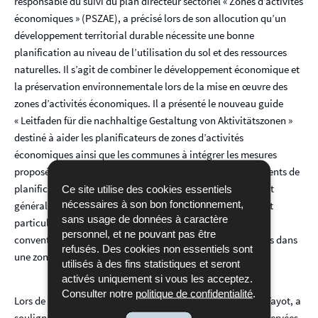
responsable du suivi du plan directeur sectoriel « Zones d’activités
économiques » (PSZAE), a précisé lors de son allocution qu’un
développement territorial durable nécessite une bonne
planification au niveau de l’utilisation du sol et des ressources
naturelles. Il s’agit de combiner le développement économique et
la préservation environnementale lors de la mise en œuvre des
zones d’activités économiques. Il a présenté le nouveau guide
« Leitfaden für die nachhaltige Gestaltung von Aktivitätszonen »
destiné à aider les planificateurs de zones d’activités
économiques ainsi que les communes à intégrer les mesures
proposées par le cahier des charges au niveau des instruments de
planification communaux que sont le plan d’aménagement
Ce site utilise des cookies essentiels
nécessaires à son bon fonctionnement,
général (PAG), le schéma directeur, le plan d’aménagement
sans usage de données à caractère
particulier (PAP), le règlement des bâtisses ou encore les
personnel, et ne pouvant pas être
conventions et contrats conclus avec les entreprises situées dans
refusés. Des cookies non essentiels sont
une zone d’activités économiques.
utilisés à des fins statistiques et seront
activés uniquement si vous les acceptez.
Consulter notre
politique de confidentialité
.
Lors de son intervention, le ministre de l’Economie, Franz Fayot, a
souligné l’importance de la mise en œuvre des surfaces réservées