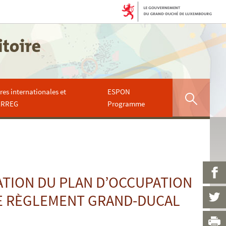
ires internationales et
ESPON
R
ERREG
Programme
e
c
h
e
PA
ATION DU PLAN D’OCCUPATION
r
LE RÈGLEMENT GRAND-DUCAL
c
PA
h
IM