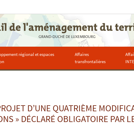
oppement régional et espaces
Affaires
Affa
ion
transfrontalières
INT
PROJET D’UNE QUATRIÈME MODIFIC
RONS » DÉCLARÉ OBLIGATOIRE PAR 