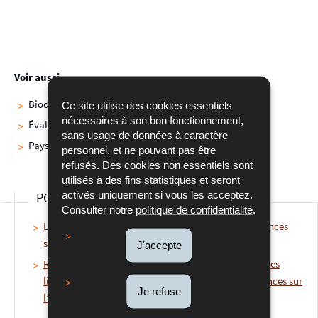
Voir aussi
Biodiversité
Ce site utilise des cookies essentiels
nécessaires à son bon fonctionnement,
Évaluation environnementale stratégique
sans usage de données à caractère
Paysage
personnel, et ne pouvant pas être
refusés. Des cookies non essentiels sont
utilisés à des fins statistiques et seront
activés uniquement si vous les acceptez.
POUR EN SAVOIR PLUS
Consulter notre
politique de confidentialité
.
Loi du 15 mai 2018 relative à l’évaluation des incidences
sur l’environnement
J'accepte
Règlement grand-ducal du 15 mai 2018 établissant les
listes de projets soumis à une évaluation des incidences sur
Je refuse
l’environnement