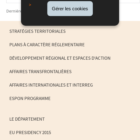
Gérer les cookies
Dernière mise à jour
03/07/2019
STRATÉGIES TERRITORIALES
PLANS À CARACTÈRE RÉGLEMENTAIRE
MENU
DE
DÉVELOPPEMENT RÉGIONAL ET ESPACES D'ACTION
NAVIGATION
AFFAIRES TRANSFRONTALIÈRES
AFFAIRES INTERNATIONALES ET INTERREG
ESPON PROGRAMME
LE DÉPARTEMENT
EU PRESIDENCY 2015